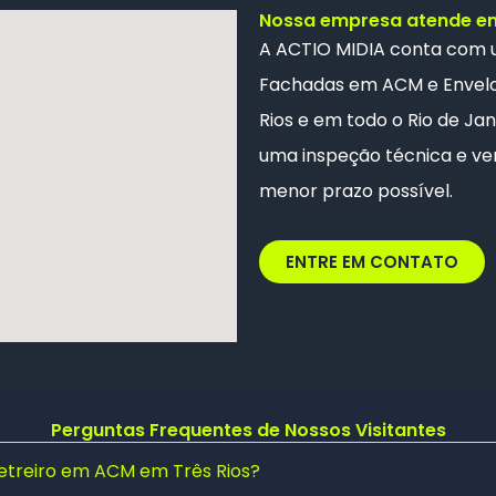
Nossa empresa atende em 
A ACTIO MIDIA conta com
Fachadas em ACM e
Envel
Rios e em todo o Rio de Jan
uma inspeção técnica e ver
menor prazo possível.
ENTRE EM CONTATO
Perguntas Frequentes de Nossos Visitantes
letreiro em ACM em Três Rios?