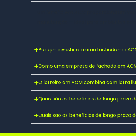
Um
letreiro em ACM
proporciona um visual
manutenção — ideal para ambientes exte
Por que investir em uma fachada em ACM
Como uma empresa de fachada em ACM 
Fale conosco pelo WhatsApp
O letreiro em ACM combina com letra i
Preencha seus dados e falaremos agora!
Seu nome
*
Quais são os benefícios de longo prazo
Quais são os benefícios de longo prazo
E-mail
(opcional)
Seu WhatsApp
*