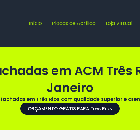
Início
Placas de Acrílico
Loja Virtual
Fachadas em ACM Três R
Janeiro
fachadas em Três Rios com qualidade superior e aten
ORÇAMENTO GRÁTIS PARA Três Rios