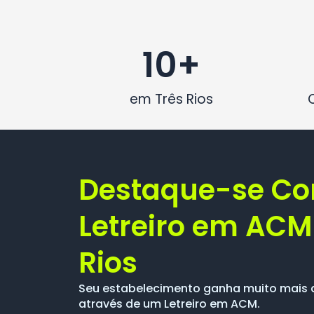
10
+
em Três Rios
Destaque-se C
Letreiro em ACM
Rios
Seu estabelecimento ganha muito mais 
através de um Letreiro em ACM.