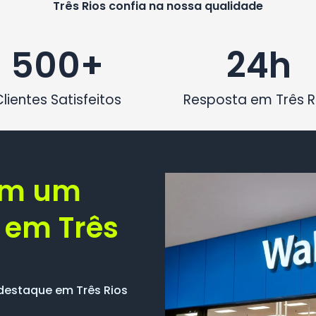
Três Rios confia na nossa qualidade
500
+
24
h
Clientes Satisfeitos
Resposta em Três R
om um
 em Três
destaque em Três Rios