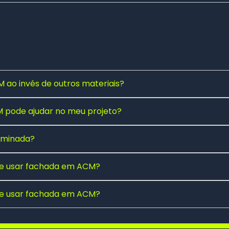
 moderno, elegante e profissional. Além disso, é leve, res
rnos.
 ao invés de outros materiais?
pode ajudar no meu projeto?
luminada?
 de usar fachada em ACM?
 de usar fachada em ACM?