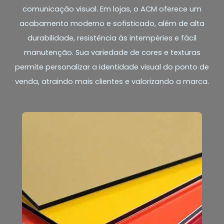
comunicação visual. Em lojas, o ACM oferece um
acabamento moderno e sofisticado, além de alta
durabilidade, resistência às intempéries e fácil
manutenção. Sua variedade de cores e texturas
permite personalizar a identidade visual do ponto de
venda, atraindo mais clientes e valorizando a marca.