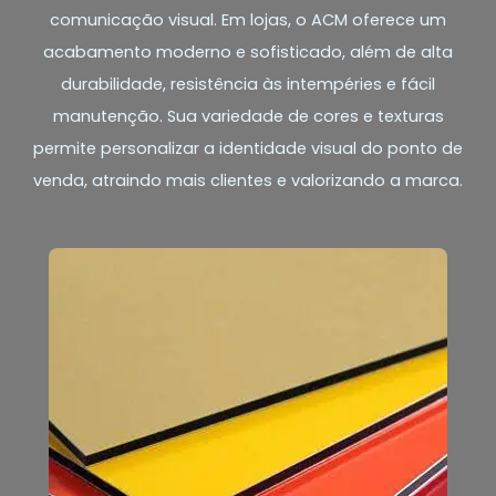
comunicação visual. Em lojas, o ACM oferece um
acabamento moderno e sofisticado, além de alta
durabilidade, resistência às intempéries e fácil
manutenção. Sua variedade de cores e texturas
permite personalizar a identidade visual do ponto de
venda, atraindo mais clientes e valorizando a marca.