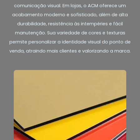
comunicação visual. Em lojas, o ACM oferece um
acabamento moderno e sofisticado, além de alta
durabilidade, resistência às intempéries e fácil
manutenção. Sua variedade de cores e texturas
permite personalizar a identidade visual do ponto de
venda, atraindo mais clientes e valorizando a marca.