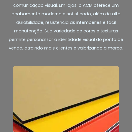
comunicação visual. Em lojas, o ACM oferece um
acabamento moderno e sofisticado, além de alta
durabilidade, resistência às intempéries e fácil
manutenção. Sua variedade de cores e texturas
permite personalizar a identidade visual do ponto de
venda, atraindo mais clientes e valorizando a marca.