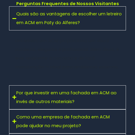
Perguntas Frequentes de Nossos Visitantes
Quais são as vantagens de escolher um letreiro
em ACM em Paty do Alferes?
Um
letreiro em ACM
proporciona um visual
moderno, elegante e profissional. Além disso, é
leve, resistente à corrosão e de fácil
manutenção — ideal para ambientes externos.
Por que investir em uma fachada em ACM ao
invés de outros materiais?
Como uma empresa de fachada em ACM
pode ajudar no meu projeto?