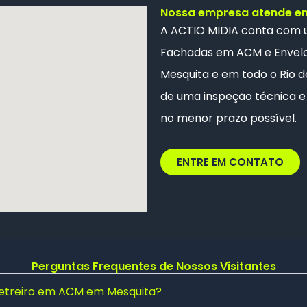
Nossa empresa atende em 
A ACTIO MIDIA conta com
Fachadas em ACM e
Envel
Mesquita e em todo o Rio de
de uma inspeção técnica e 
no menor prazo possível.
ENTRE EM CONTATO
Perguntas Frequentes de Nossos Visitantes
letreiro em ACM em Mesquita?