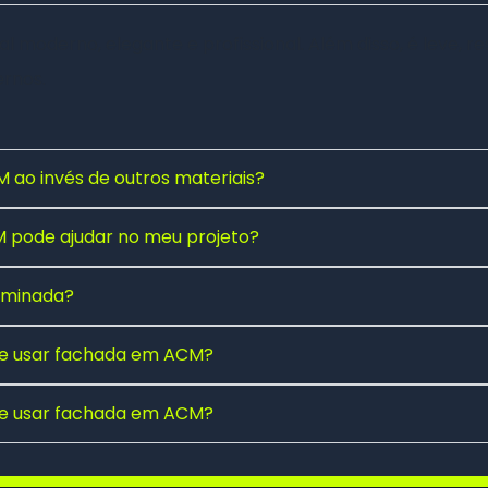
 moderno, elegante e profissional. Além disso, é leve, res
rnos.
 ao invés de outros materiais?
pode ajudar no meu projeto?
luminada?
 de usar fachada em ACM?
 de usar fachada em ACM?