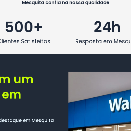
Mesquita confia na nossa qualidade
500
+
24
h
Clientes Satisfeitos
Resposta em Mesqu
om um
M em
 destaque em Mesquita