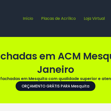
Início
Placas de Acrílico
Loja Virtual
Fachadas em ACM Mesqu
Janeiro
fachadas em Mesquita com qualidade superior e aten
ORÇAMENTO GRÁTIS PARA Mesquita