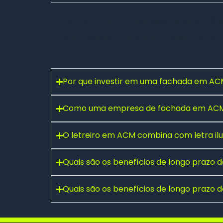
Um
letreiro em ACM
proporciona um visual
manutenção — ideal para ambientes exte
Por que investir em uma fachada em ACM
Como uma empresa de fachada em ACM 
Fale conosco pelo WhatsApp
O letreiro em ACM combina com letra i
Preencha seus dados e falaremos agora!
Seu nome
*
Quais são os benefícios de longo prazo
Quais são os benefícios de longo prazo
E-mail
(opcional)
Seu WhatsApp
*