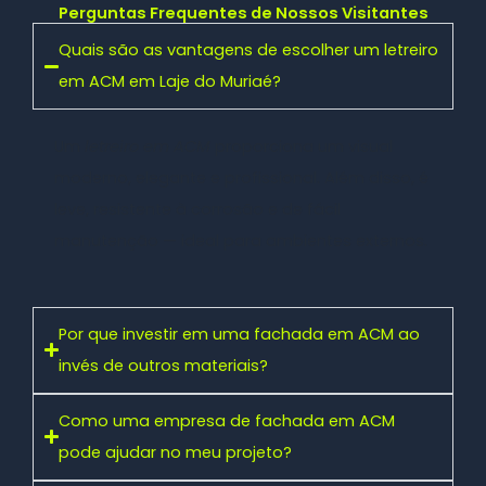
Perguntas Frequentes de Nossos Visitantes
Quais são as vantagens de escolher um letreiro
em ACM em Laje do Muriaé?
Um
letreiro em ACM
proporciona um visual
moderno, elegante e profissional. Além disso, é
leve, resistente à corrosão e de fácil
manutenção — ideal para ambientes externos.
Por que investir em uma fachada em ACM ao
invés de outros materiais?
Como uma empresa de fachada em ACM
pode ajudar no meu projeto?