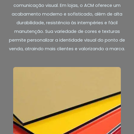
comunicação visual. Em lojas, o ACM oferece um
acabamento moderno e sofisticado, além de alta
durabilidade, resistência às intempéries e fácil
manutenção. Sua variedade de cores e texturas
permite personalizar a identidade visual do ponto de
venda, atraindo mais clientes e valorizando a marca.