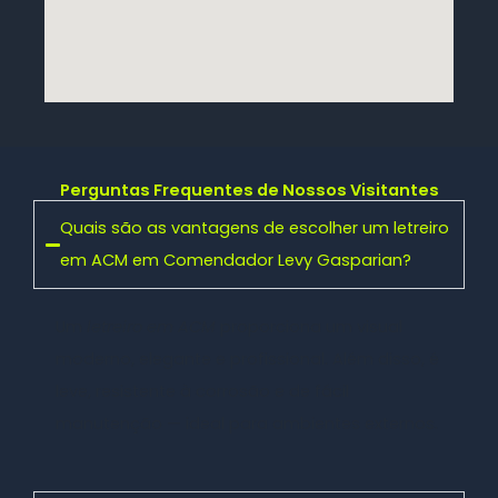
Perguntas Frequentes de Nossos Visitantes
Quais são as vantagens de escolher um letreiro
em ACM em Comendador Levy Gasparian?
Um
letreiro em ACM
proporciona um visual
moderno, elegante e profissional. Além disso, é
leve, resistente à corrosão e de fácil
manutenção — ideal para ambientes externos.