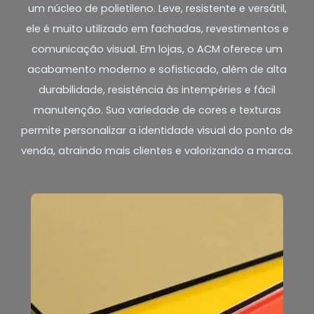
um núcleo de polietileno. Leve, resistente e versátil,
ele é muito utilizado em fachadas, revestimentos e
comunicação visual. Em lojas, o ACM oferece um
acabamento moderno e sofisticado, além de alta
durabilidade, resistência às intempéries e fácil
manutenção. Sua variedade de cores e texturas
permite personalizar a identidade visual do ponto de
venda, atraindo mais clientes e valorizando a marca.