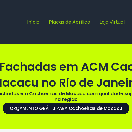
Início
Placas de Acrílico
Loja Virtual
e Fachadas em ACM Ca
acacu no Rio de Janei
achadas em Cachoeiras de Macacu com qualidade supe
na região
ORÇAMENTO GRÁTIS PARA Cachoeiras de Macacu