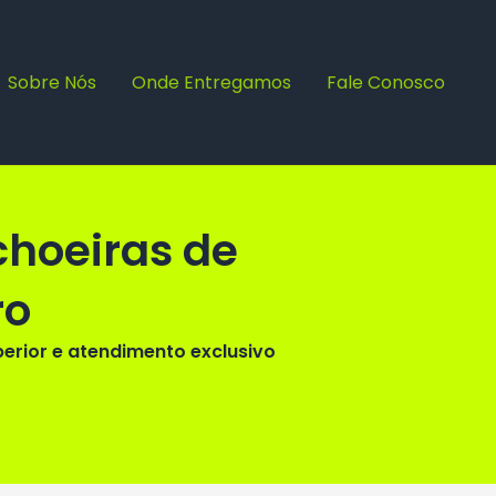
Sobre Nós
Onde Entregamos
Fale Conosco
choeiras de
ro
rior e atendimento exclusivo