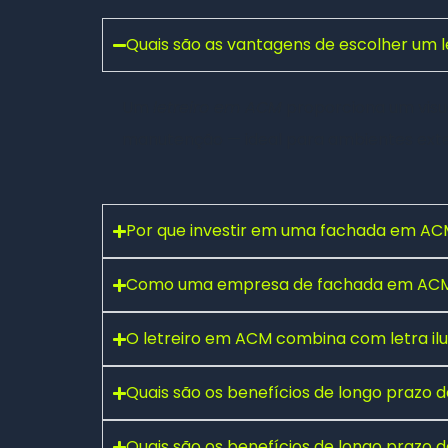
Quais são as vantagens de escolher um
Um
letreiro em ACM
proporciona um visual
manutenção — ideal para ambientes exte
Por que investir em uma fachada em ACM
Como uma empresa de fachada em ACM 
Fale conosco pelo WhatsApp
O letreiro em ACM combina com letra i
Preencha seus dados e falaremos agora!
Seu nome
*
Quais são os benefícios de longo prazo
Quais são os benefícios de longo prazo
E-mail
(opcional)