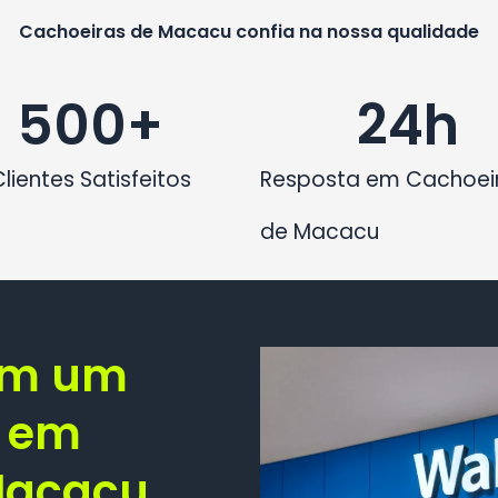
Cachoeiras de Macacu confia na nossa qualidade
500
+
24
h
Clientes Satisfeitos
Resposta em Cachoei
de Macacu
om um
M em
Macacu