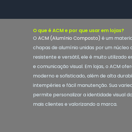
O que é ACM e por que usar em lojas?
O
ACM (Alumínio Composto)
é um materia
chapas de alumínio unidas por um núcleo de
resistente e versátil, ele é muito utilizad
e comunicação visual. Em lojas, o ACM o
moderno e sofisticado, além de alta durabil
intempéries e fácil manutenção. Sua varie
permite personalizar a identidade visual d
mais clientes e valorizando a marca.