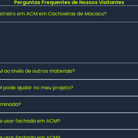
Perguntas Frequentes de Nossos Visitantes
 letreiro em ACM em Cachoeiras de Macacu?
 moderno, elegante e profissional. Além disso, é leve, res
rnos.
 ao invés de outros materiais?
pode ajudar no meu projeto?
luminada?
 de usar fachada em ACM?
 de usar fachada em ACM?