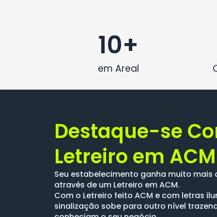
10
+
em Areal
Destaque-se C
Letreiro em ACM
Seu estabelecimento ganha muito mais 
através de um Letreiro em ACM.
Com o Letreiro feito ACM e com letras i
sinalização sobe para outro nível trazen
conheciam o seu negócio.