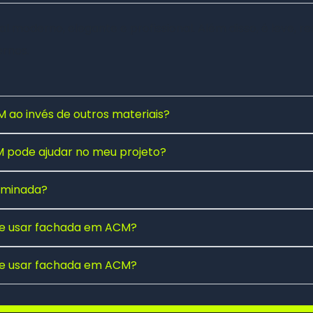
 moderno, elegante e profissional. Além disso, é leve, res
rnos.
 ao invés de outros materiais?
pode ajudar no meu projeto?
luminada?
 de usar fachada em ACM?
 de usar fachada em ACM?