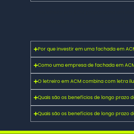
Um
letreiro em ACM
proporciona um visual
manutenção — ideal para ambientes exte
Por que investir em uma fachada em ACM
Como uma empresa de fachada em ACM 
Fale conosco pelo WhatsApp
O letreiro em ACM combina com letra i
Preencha seus dados e falaremos agora!
Seu nome
*
Quais são os benefícios de longo prazo
Quais são os benefícios de longo prazo
E-mail
(opcional)
Seu WhatsApp
*