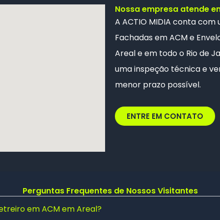
Nossa empresa atende em 
A ACTIO MIDIA conta com
Fachadas em ACM e
Envel
Areal e em todo o Rio de Ja
uma inspeção técnica e ver
menor prazo possível.
ENTRE EM CONTATO
Perguntas Frequentes de Nossos Visitantes
letreiro em ACM em Areal?