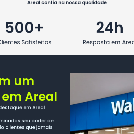
Areal confia na nossa qualidade
500
+
24
h
Clientes Satisfeitos
Resposta em Area
om um
 em Areal
destaque em Areal
luminadas seu poder de
do clientes que jamais