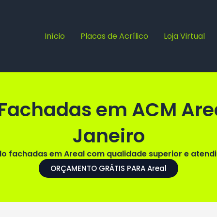
Início
Placas de Acrílico
Loja Virtual
e Fachadas em ACM Area
Janeiro
o fachadas em Areal com qualidade superior e atendi
ORÇAMENTO GRÁTIS PARA Areal