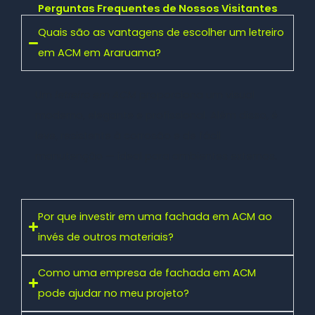
Perguntas Frequentes de Nossos Visitantes
Quais são as vantagens de escolher um letreiro
em ACM em Araruama?
Um
letreiro em ACM
proporciona um visual
moderno, elegante e profissional. Além disso, é
leve, resistente à corrosão e de fácil
manutenção — ideal para ambientes externos.
Por que investir em uma fachada em ACM ao
invés de outros materiais?
Como uma empresa de fachada em ACM
pode ajudar no meu projeto?