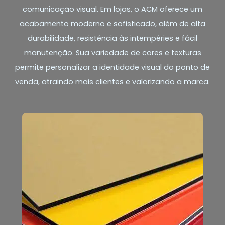
comunicação visual. Em lojas, o ACM oferece um
acabamento moderno e sofisticado, além de alta
durabilidade, resistência às intempéries e fácil
manutenção. Sua variedade de cores e texturas
permite personalizar a identidade visual do ponto de
venda, atraindo mais clientes e valorizando a marca.