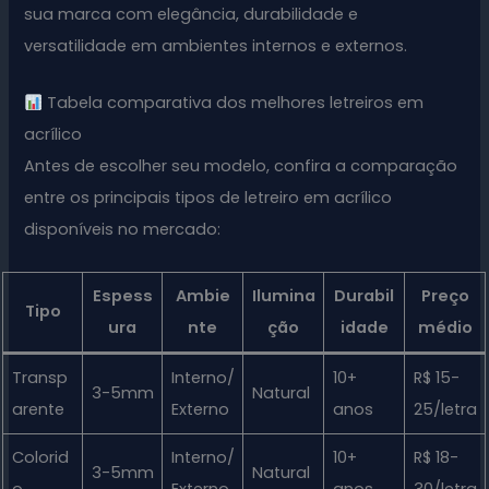
sua marca com elegância, durabilidade e
versatilidade em ambientes internos e externos.
Tabela comparativa dos melhores letreiros em
acrílico
Antes de escolher seu modelo, confira a comparação
entre os principais tipos de letreiro em acrílico
disponíveis no mercado:
Espess
Ambie
Ilumina
Durabil
Preço
Tipo
ura
nte
ção
idade
médio
Transp
Interno/
10+
R$ 15-
3-5mm
Natural
arente
Externo
anos
25/letra
Colorid
Interno/
10+
R$ 18-
3-5mm
Natural
o
Externo
anos
30/letra