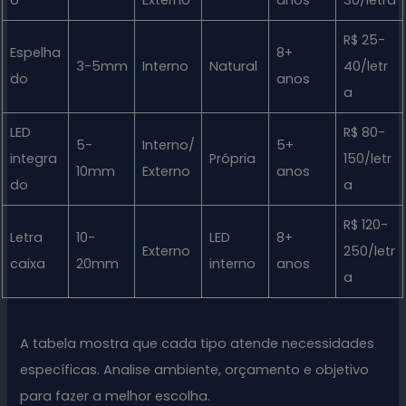
R$ 25-
Espelha
8+
3-5mm
Interno
Natural
40/letr
do
anos
a
LED
R$ 80-
5-
Interno/
5+
integra
Própria
150/letr
10mm
Externo
anos
do
a
R$ 120-
Letra
10-
LED
8+
Externo
250/letr
caixa
20mm
interno
anos
a
A tabela mostra que cada tipo atende necessidades
específicas. Analise ambiente, orçamento e objetivo
para fazer a melhor escolha.