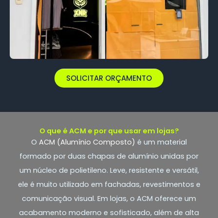
SOLICITAR ORÇAMENTO
O que é ACM e por que usar em lojas?
O
ACM (Alumínio Composto)
é um material
formado por duas chapas de alumínio unidas por
um núcleo de polietileno. Leve, resistente e versátil,
ele é muito utilizado em fachadas, revestimentos e
comunicação visual. Em lojas, o ACM oferece um
acabamento moderno e sofisticado, além de alta