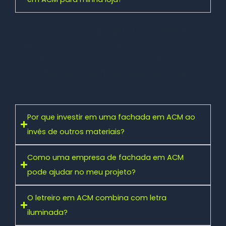
Um
letreiro em ACM
proporciona um visual
moderno, elegante e profissional. Além disso, é
leve, resistente à corrosão e de fácil
manutenção — ideal para ambientes externos.
Por que investir em uma fachada em ACM ao
invés de outros materiais?
Como uma empresa de fachada em ACM
pode ajudar no meu projeto?
O letreiro em ACM combina com letra
iluminada?