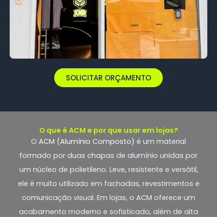
SOLICITAR ORÇAMENTO
O que é ACM e por que usar em lojas?
O
ACM (Alumínio Composto)
é um material
formado por duas chapas de alumínio unidas por
um núcleo de polietileno. Leve, resistente e versátil,
ele é muito utilizado em fachadas, revestimentos e
comunicação visual. Em lojas, o ACM oferece um
acabamento moderno e sofisticado, além de alta