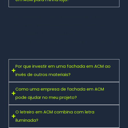
Um
letreiro em ACM
proporciona um visual
moderno, elegante e profissional. Além disso, é
leve, resistente à corrosão e de fácil
manutenção — ideal para ambientes externos.
Por que investir em uma fachada em ACM ao
invés de outros materiais?
Como uma empresa de fachada em ACM
pode ajudar no meu projeto?
O letreiro em ACM combina com letra
iluminada?