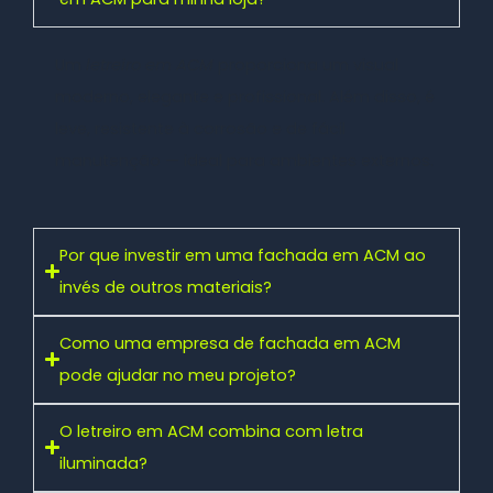
Um
letreiro em ACM
proporciona um visual
moderno, elegante e profissional. Além disso, é
leve, resistente à corrosão e de fácil
manutenção — ideal para ambientes externos.
Por que investir em uma fachada em ACM ao
invés de outros materiais?
Como uma empresa de fachada em ACM
pode ajudar no meu projeto?
O letreiro em ACM combina com letra
iluminada?