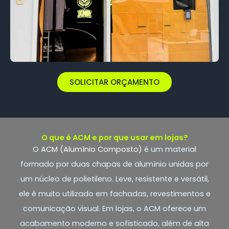
SOLICITAR ORÇAMENTO
O que é ACM e por que usar em lojas?
O
ACM (Alumínio Composto)
é um material
formado por duas chapas de alumínio unidas por
um núcleo de polietileno. Leve, resistente e versátil,
ele é muito utilizado em fachadas, revestimentos e
comunicação visual. Em lojas, o ACM oferece um
acabamento moderno e sofisticado, além de alta