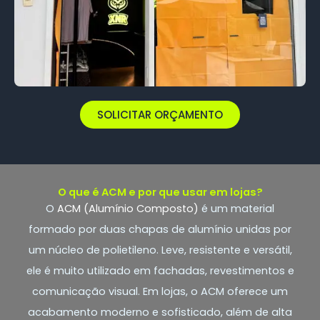
SOLICITAR ORÇAMENTO
O que é ACM e por que usar em lojas?
O
ACM (Alumínio Composto)
é um material
formado por duas chapas de alumínio unidas por
um núcleo de polietileno. Leve, resistente e versátil,
ele é muito utilizado em fachadas, revestimentos e
comunicação visual. Em lojas, o ACM oferece um
acabamento moderno e sofisticado, além de alta