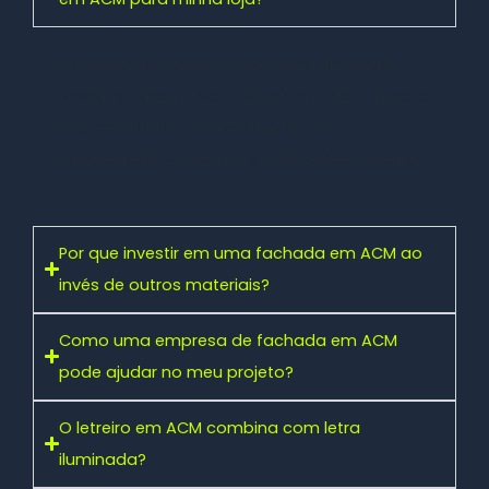
Um
letreiro em ACM
proporciona um visual
moderno, elegante e profissional. Além disso, é
leve, resistente à corrosão e de fácil
manutenção — ideal para ambientes externos.
Por que investir em uma fachada em ACM ao
invés de outros materiais?
Como uma empresa de fachada em ACM
pode ajudar no meu projeto?
O letreiro em ACM combina com letra
iluminada?