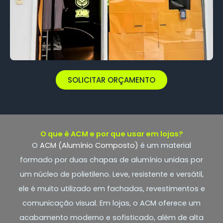
SOLICITAR ORÇAMENTO
O que é ACM e por que usar em lojas?
O
ACM (Alumínio Composto)
é um material
formado por duas chapas de alumínio unidas por
um núcleo de polietileno. Leve, resistente e versátil,
ele é muito utilizado em fachadas, revestimentos e
comunicação visual. Em lojas, o ACM oferece um
acabamento moderno e sofisticado, além de alta