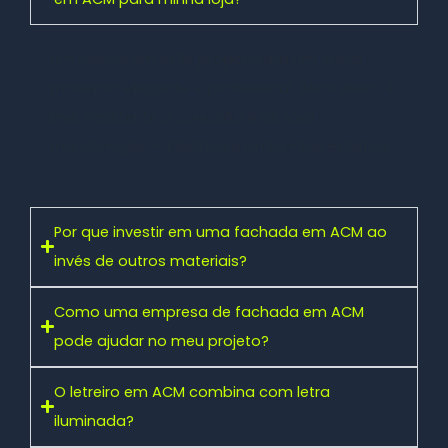
Um
letreiro em ACM
proporciona um visual
moderno, elegante e profissional. Além disso, é
leve, resistente à corrosão e de fácil
manutenção — ideal para ambientes externos.
Por que investir em uma fachada em ACM ao
invés de outros materiais?
Como uma empresa de fachada em ACM
pode ajudar no meu projeto?
O letreiro em ACM combina com letra
iluminada?