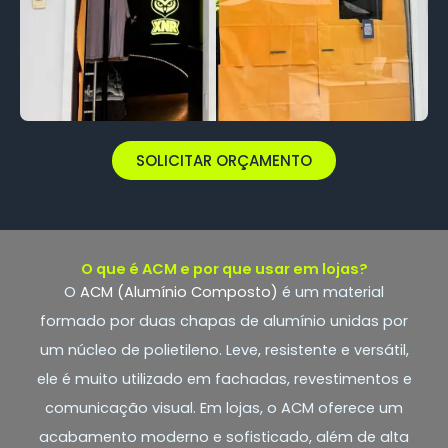
SOLICITAR ORÇAMENTO
O que é ACM e por que usar em lojas?
O
ACM (Alumínio Composto)
é um material
formado por duas chapas de alumínio unidas por
um núcleo de polietileno. Leve, resistente e versátil,
ele é muito utilizado em fachadas, revestimentos e
comunicação visual. Em lojas, o ACM oferece um
acabamento moderno e sofisticado, além de alta