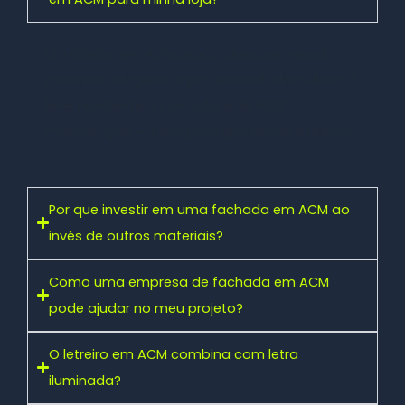
Um
letreiro em ACM
proporciona um visual
moderno, elegante e profissional. Além disso, é
leve, resistente à corrosão e de fácil
manutenção — ideal para ambientes externos.
Por que investir em uma fachada em ACM ao
invés de outros materiais?
Como uma empresa de fachada em ACM
pode ajudar no meu projeto?
O letreiro em ACM combina com letra
iluminada?