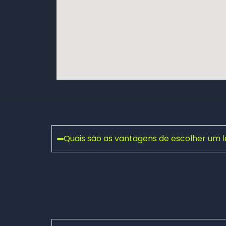
Quais são as vantagens de escolher um 
Um
letreiro em ACM
proporciona um visual
manutenção — ideal para ambientes exte