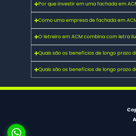
Por que investir em uma fachada em ACM
Como uma empresa de fachada em ACM 
Fale conosco pelo WhatsApp
O letreiro em ACM combina com letra i
Preencha seus dados e falaremos agora!
Seu nome
*
Quais são os benefícios de longo prazo
Quais são os benefícios de longo prazo
E-mail
(opcional)
Seu WhatsApp
*
Cop
A