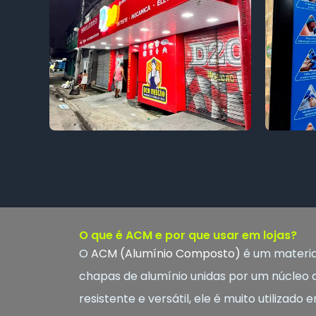
O que é ACM e por que usar em lojas?
O
ACM (Alumínio Composto)
é um materia
chapas de alumínio unidas por um núcleo de
resistente e versátil, ele é muito utilizad