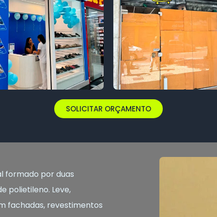
SOLICITAR ORÇAMENTO
l formado por duas
 polietileno. Leve,
o em fachadas, revestimentos