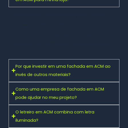
Um
letreiro em ACM
proporciona um visual
moderno, elegante e profissional. Além disso, é
leve, resistente à corrosão e de fácil
manutenção — ideal para ambientes externos.
Por que investir em uma fachada em ACM ao
invés de outros materiais?
Como uma empresa de fachada em ACM
pode ajudar no meu projeto?
O letreiro em ACM combina com letra
iluminada?