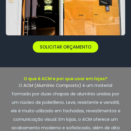
SOLICITAR ORÇAMENTO
O que é ACM e por que usar em lojas?
O
ACM (Alumínio Composto)
é um material
formado por duas chapas de alumínio unidas por
um núcleo de polietileno. Leve, resistente e versátil,
ele é muito utilizado em fachadas, revestimentos e
comunicação visual. Em lojas, o ACM oferece um
acabamento moderno e sofisticado, além de alta