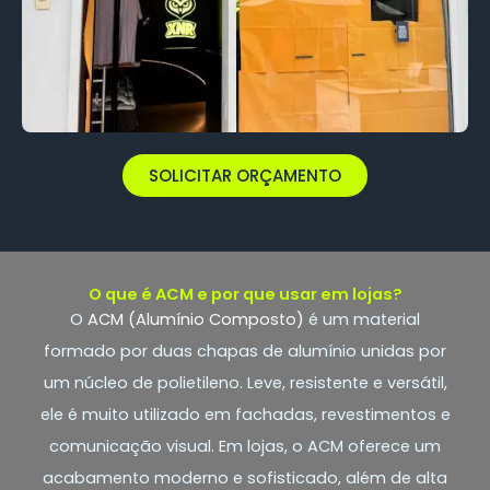
SOLICITAR ORÇAMENTO
O que é ACM e por que usar em lojas?
O
ACM (Alumínio Composto)
é um material
formado por duas chapas de alumínio unidas por
um núcleo de polietileno. Leve, resistente e versátil,
ele é muito utilizado em fachadas, revestimentos e
comunicação visual. Em lojas, o ACM oferece um
acabamento moderno e sofisticado, além de alta