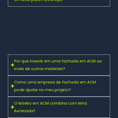
Um
letreiro em ACM
proporciona um visual
moderno, elegante e profissional. Além disso, é
leve, resistente à corrosão e de fácil
manutenção — ideal para ambientes externos.
Por que investir em uma fachada em ACM ao
invés de outros materiais?
Como uma empresa de fachada em ACM
pode ajudar no meu projeto?
O letreiro em ACM combina com letra
iluminada?