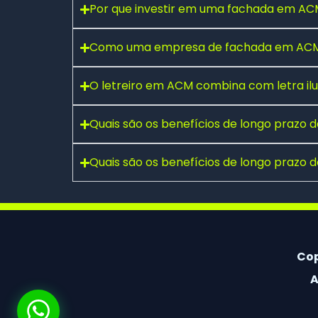
Por que investir em uma fachada em ACM
Como uma empresa de fachada em ACM 
Fale conosco pelo WhatsApp
O letreiro em ACM combina com letra i
Preencha seus dados e falaremos agora!
Seu nome
*
Quais são os benefícios de longo prazo
Quais são os benefícios de longo prazo
E-mail
(opcional)
Seu WhatsApp
*
Cop
A