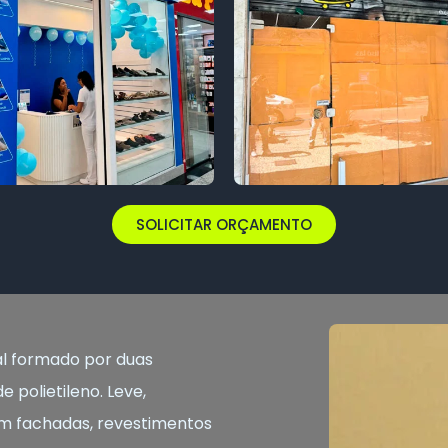
SOLICITAR ORÇAMENTO
l formado por duas
 polietileno. Leve,
o em fachadas, revestimentos