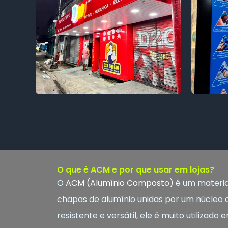
O que é ACM e por que usar em lojas?
O
ACM (Alumínio Composto)
é um materia
chapas de alumínio unidas por um núcleo de
resistente e versátil, ele é muito utilizad