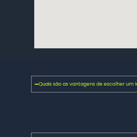
Quais são as vantagens de escolher um 
Um
letreiro em ACM
proporciona um visual
manutenção — ideal para ambientes exte