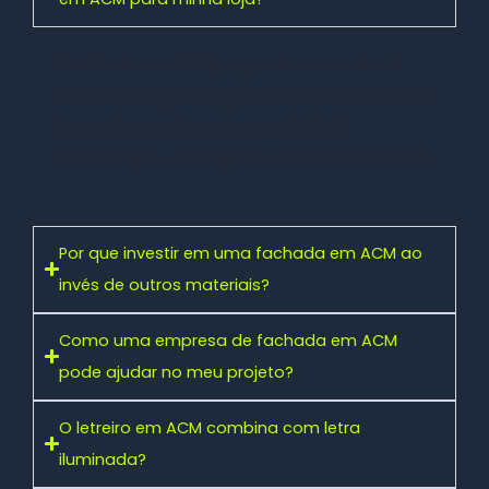
Um
letreiro em ACM
proporciona um visual
moderno, elegante e profissional. Além disso, é
leve, resistente à corrosão e de fácil
manutenção — ideal para ambientes externos.
Por que investir em uma fachada em ACM ao
invés de outros materiais?
Como uma empresa de fachada em ACM
pode ajudar no meu projeto?
O letreiro em ACM combina com letra
iluminada?