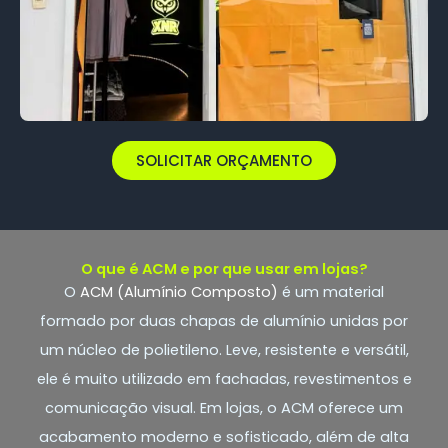
SOLICITAR ORÇAMENTO
O que é ACM e por que usar em lojas?
O
ACM (Alumínio Composto)
é um material
formado por duas chapas de alumínio unidas por
um núcleo de polietileno. Leve, resistente e versátil,
ele é muito utilizado em fachadas, revestimentos e
comunicação visual. Em lojas, o ACM oferece um
acabamento moderno e sofisticado, além de alta