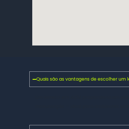
Quais são as vantagens de escolher um 
Um
letreiro em ACM
proporciona um visual
manutenção — ideal para ambientes exte