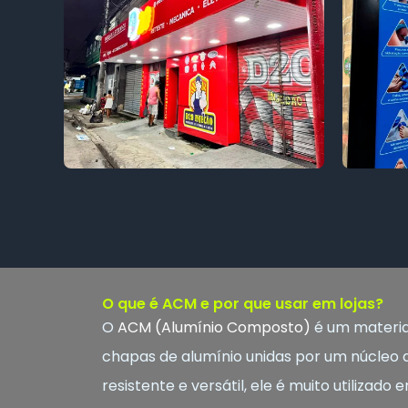
O que é ACM e por que usar em lojas?
O
ACM (Alumínio Composto)
é um materia
chapas de alumínio unidas por um núcleo de
resistente e versátil, ele é muito utilizad