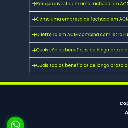
Por que investir em uma fachada em ACM
Como uma empresa de fachada em ACM 
Fale conosco pelo WhatsApp
O letreiro em ACM combina com letra i
Preencha seus dados e falaremos agora!
Seu nome
*
Quais são os benefícios de longo prazo
Quais são os benefícios de longo prazo
E-mail
(opcional)
Seu WhatsApp
*
Cop
A