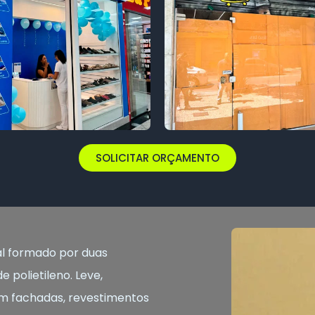
SOLICITAR ORÇAMENTO
l formado por duas
 polietileno. Leve,
o em fachadas, revestimentos