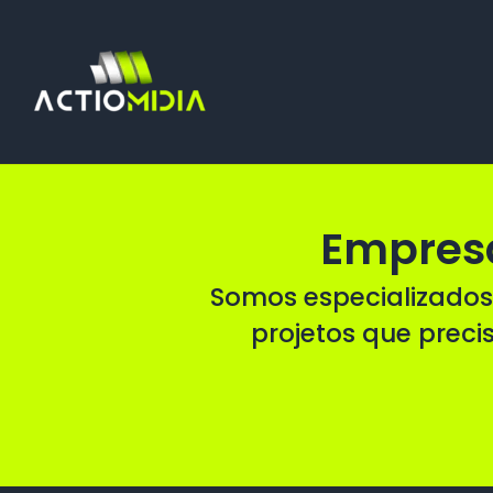
Ir
para
o
conteúdo
Empresa
Somos especializados
projetos que preci