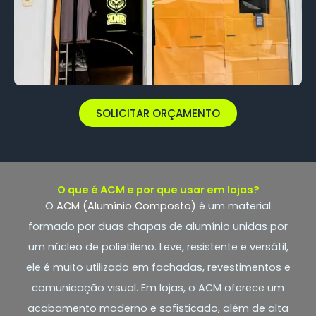
SOLICITAR ORÇAMENTO
O que é ACM e por que usar em lojas?
O
ACM (Alumínio Composto)
é um material
formado por duas chapas de alumínio unidas por
um núcleo de polietileno. Leve, resistente e versátil,
ele é muito utilizado em fachadas, revestimentos e
comunicação visual. Em lojas, o ACM oferece um
acabamento moderno e sofisticado, além de alta