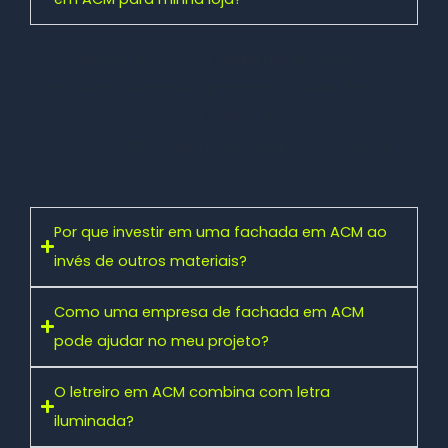
Um
letreiro em ACM
proporciona um visual
moderno, elegante e profissional. Além disso, é
leve, resistente à corrosão e de fácil
manutenção — ideal para ambientes externos.
Por que investir em uma fachada em ACM ao
invés de outros materiais?
Como uma empresa de fachada em ACM
pode ajudar no meu projeto?
O letreiro em ACM combina com letra
iluminada?