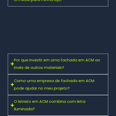
Um
letreiro em ACM
proporciona um visual
moderno, elegante e profissional. Além disso, é
leve, resistente à corrosão e de fácil
manutenção — ideal para ambientes externos.
Por que investir em uma fachada em ACM ao
invés de outros materiais?
Como uma empresa de fachada em ACM
pode ajudar no meu projeto?
O letreiro em ACM combina com letra
iluminada?