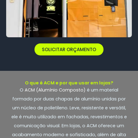
SOLICITAR ORÇAMENTO
O que é ACM e por que usar em lojas?
O
ACM (Alumínio Composto)
é um material
formado por duas chapas de alumínio unidas por
um núcleo de polietileno. Leve, resistente e versátil,
ele é muito utilizado em fachadas, revestimentos e
comunicação visual. Em lojas, o ACM oferece um
acabamento moderno e sofisticado, além de alta